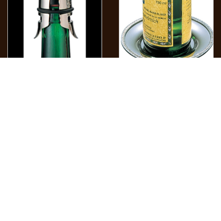
[ワイン関連商品]
[ワイン関連商品]
シャンパンストッパーA
UK 18-8 ワインボトルソーサ
ー
¥3,080
¥2,640
前へ
4
5
6
7
8
次へ