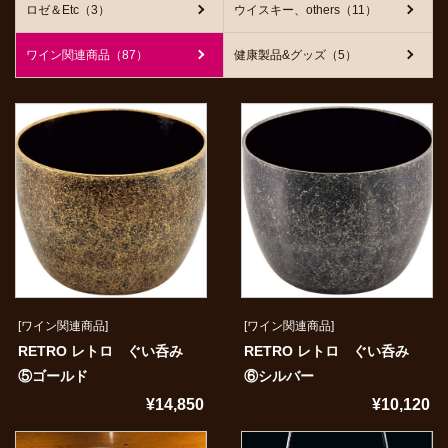
ロゼ＆Etc（3）
ウイスキー、others（11）
ワイン関連商品（87）
健康製品&グッズ（5）
[ワイン関連商品]
[ワイン関連商品]
RETRO レトロ ぐい呑み
RETRO レトロ ぐい呑み
⑤ゴールド
⑥シルバー
¥14,850
¥10,120