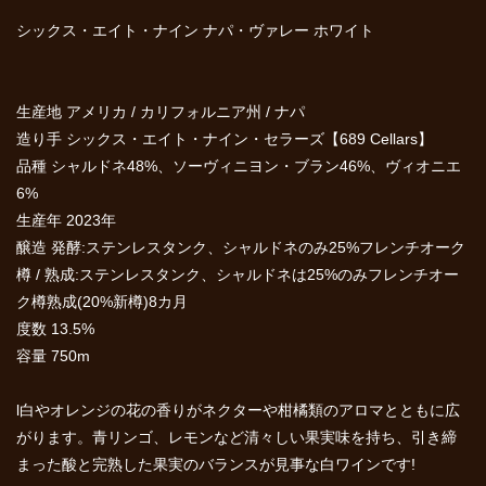
シックス・エイト・ナイン ナパ・ヴァレー ホワイト
生産地 アメリカ / カリフォルニア州 / ナパ
造り手 シックス・エイト・ナイン・セラーズ【689 Cellars】
品種 シャルドネ48%、ソーヴィニヨン・ブラン46%、ヴィオニエ
6%
生産年 2023年
醸造 発酵:ステンレスタンク、シャルドネのみ25%フレンチオーク
樽 / 熟成:ステンレスタンク、シャルドネは25%のみフレンチオー
ク樽熟成(20%新樽)8カ月
度数 13.5%
容量 750m
l白やオレンジの花の香りがネクターや柑橘類のアロマとともに広
がります。青リンゴ、レモンなど清々しい果実味を持ち、引き締
まった酸と完熟した果実のバランスが見事な白ワインです!