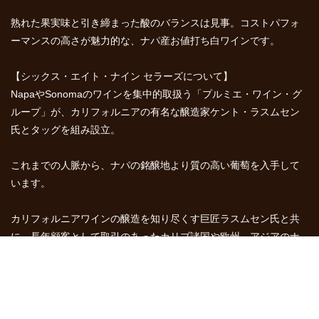
熟れた果実味と引き締まった酸のバランスは見事。コストパフォ
ーマンスの高さが魅力的な、ナパ産お値打ち白ワインです。
【シックス・エイト・ナイン セラーズについて】
NapaやSonomaのワインを集中的取扱う「プルミエ・ワイン・グ
ループ」が、カリフォルニアの有名な醸造家ケント・ラスムセン
氏とタッグを組み設立。
これまでの人脈から、ナパの銘醸地より質の高い葡萄を入手して
います。
カリフォルニアワインの醸造を知り尽くす巨匠ラスムセン氏と共
に、長年顧客として取引のあったカリブ諸国や欧州、アジアのナ
パワインへの需要に応えるため、これまでには無かった高いコス
パを追求しワインを造っています。
リッツカールトン プエルトリコでは、3つのレストランでオンリス