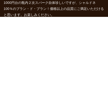
1000円台の瓶内２次スパーク自体珍しいですが、シャルドネ
100％のブラン・ド・ブラン！価格以上の品質にご満足いただける
と思います。お楽しみください。
ご入金確認商品をお届けします。ご到着まで一週間ほどお待ち下
さい。