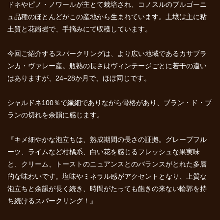
ドネやピノ・ノワールが主とて栽培され、コノスルのブルゴーニ
ュ品種のほとんどがこの産地から生まれています。土壌は主に粘
土質と花崗岩で、手摘みにて収穫しています。
今回ご紹介するスパークリングは、より広い地域であるカサブラ
ンカ・ヴァレー産。瓶熟の長さはヴィンテージごとに若干の違い
はありますが、24−28か月で、ほぼ同じです。
シャルドネ100％で繊細でありながら骨格があり、ブラン・ド・ブ
ランの切れを余韻に感じます。
『キメ細やかな泡立ちは、熟成期間の長さの証拠。グレープフル
ーツ、ライムなど柑橘系、白い花を感じるフレッシュな果実味
と、クリーム、トーストのニュアンスとのバランスがとれた多層
的な味わいです。塩味やミネラル感がアクセントとなり、上質な
泡立ちと余韻が長く続き、時間がたっても飽きの来ない輪郭を持
ち続けるスパークリング！』