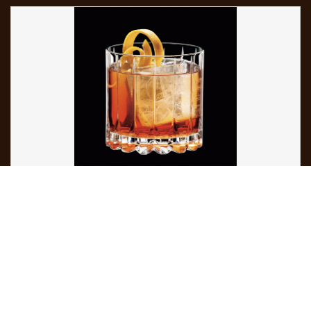
マ ー ゴ
Wine bar
MARGAUX
〒955-0066 新潟県三条市居島2-35真野ビル 1F
TEL：0256-47-5335